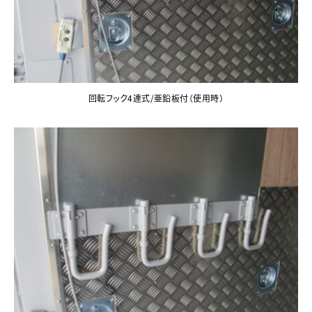
回転フック4連式/亜鉛板付（使用時）