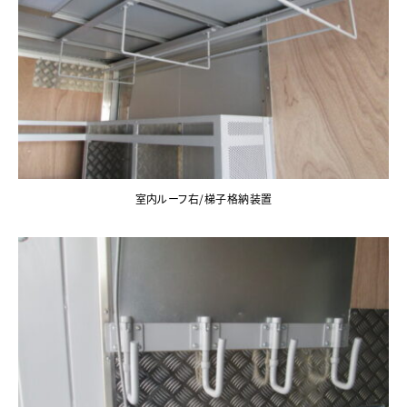
室内ルーフ右/梯子格納装置