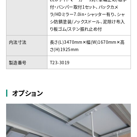
付・バンパー取付1セット、バックカメ
ラ/HDミラー7.0in・シャッター有り、シャ
シ防錆塗装/ノックスドール、泥除け布入
り板ゴム/ステン振れ止め付
内法寸法
長さ(L)3470mm✕幅(W)1670mm✕高
さ(H)1925mm
製造番号
T23-3019
オプション