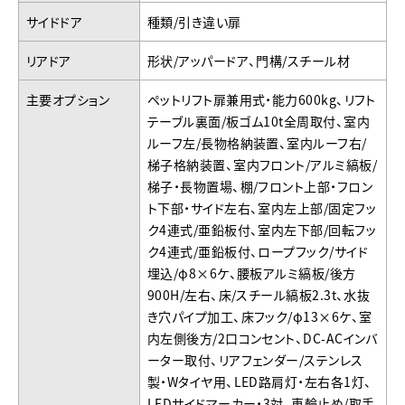
サイドドア
種類/引き違い扉
リアドア
形状/アッパードア、門構/スチール材
主要オプション
ペットリフト扉兼用式・能力600kg、リフト
テーブル裏面/板ゴム10t全周取付、室内
ルーフ左/長物格納装置、室内ルーフ右/
梯子格納装置、室内フロント/アルミ縞板/
梯子・長物置場、棚/フロント上部・フロン
ト下部・サイド左右、室内左上部/固定フッ
ク4連式/亜鉛板付、室内左下部/回転フッ
ク4連式/亜鉛板付、ロープフック/サイド
埋込/φ8×6ケ、腰板アルミ縞板/後方
900H/左右、床/スチール縞板2.3t、水抜
き穴パイプ加工、床フック/φ13×6ケ、室
内左側後方/2口コンセント、DC-ACインバ
ーター取付、リアフェンダー/ステンレス
製・Wタイヤ用、LED路肩灯・左右各1灯、
LEDサイドマーカー・3対、車輪止め/取手