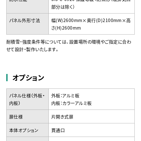
部分は除く）
パネル外形寸法
幅(W)2600mm×奥行(D)2100mm×高
さ(H)2600mm
耐積雪・強度条件等については、設置場所の​環境やご指定に合わ
せて設計・製作いたします。​
オプション
パネル仕様（外板・
外板：アルミ板
内板）
内板：カラーアルミ板
扉仕様
片開き式扉
本体オプション
貫通口