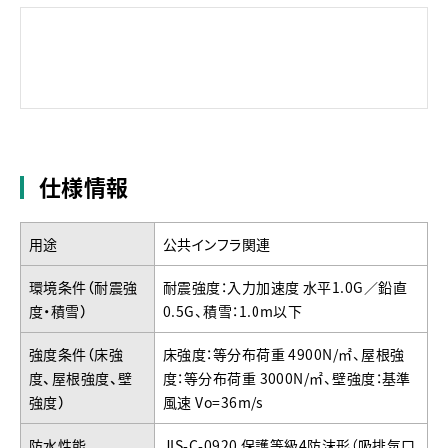
仕様情報
用途
公共インフラ関連
環境条件（耐震強
耐震強度：入力加速度 水平1.0G／鉛直
度・積雪）
0.5G、積雪：1.0m以下
強度条件（床強
床強度：等分布荷重 4900N/㎡、屋根強
度、屋根強度、壁
度：等分布荷重 3000N/㎡、壁強度：基準
強度）
風速 Vo=36m/s
防水性能
JIS-C-0920 保護等級4防沫形（吸排気口