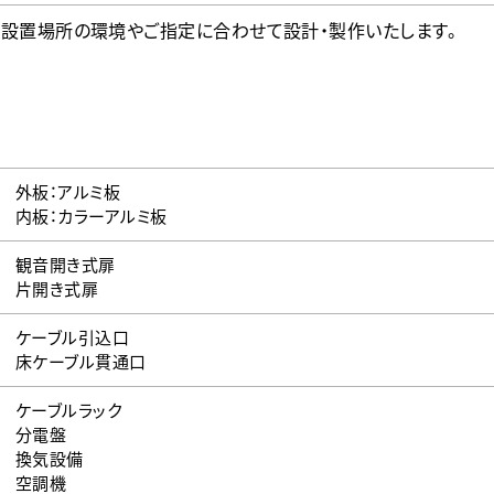
設置場所の​環境やご指定に合わせて設計・製作いたします。​
外板：アルミ板
内板：カラーアルミ板
観音開き式扉
片開き式扉
ケーブル引込口
床ケーブル貫通口
ケーブルラック
分電盤
換気設備
空調機