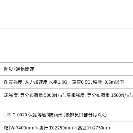
防災・通信関連
耐震強度：入力加速度 水平1.0G／鉛直0.5G、積雪：0.5m以下
床強度：等分布荷重 5000N/㎡、屋根強度：等分布荷重 1500N/㎡、
JIS-C-0920 保護等級3防雨形（吸排気口部分は除く）
幅(W)7400mm×奥行(D)2250mm×高さ(H)2750mm