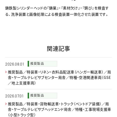
鋳鉄製シリンダーヘッドの『鋳巣』・『素材欠け』・『錆び』を検査す
る、洗浄装置と画像処理による検査装置一体化させた装置です。
関連記事
推奨製品
2026.08.01
推奨製品／特装車・リネン・衣料品配送車（ハンガー輸送車）／局
舎・ケーブルテレビサブセンター局舎／特種・空港関連車両（GSE
／地上支援車両）
推奨製品
2026.07.01
推奨製品／特装車・貨物輸送車・トラック（ベントドア装備）／局
舎・ケーブルテレビサブヘッドエンド局舎／特種・工事現場支援車
（小型トラック型）