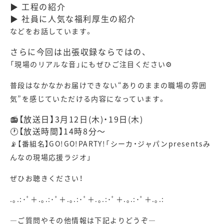
▶ 工程の紹介
▶ 社員に人気な福利厚生の紹介
などをお話しています。
さらに今回は出張収録ならではの、
「現場のリアルな音」にもぜひご注目ください⚙️
普段はなかなかお届けできない“ありのままの職場の雰囲
気”を感じていただける内容になっています。
📻【放送日】3月12日(木)・19日(木)
🕐【放送時間】14時8分～
📡【番組名】GO!GO!PARTY!「シーカ・ジャパンpresentsみ
んなの現場応援ラジオ」
ぜひお聴きください！
.｡.:･ﾟ＋.｡.:･ﾟ＋.｡.:･ﾟ＋.｡.:･ﾟ＋.｡.:･ﾟ＋.｡.:
—ご質問やその他情報は下記よりどうぞ—