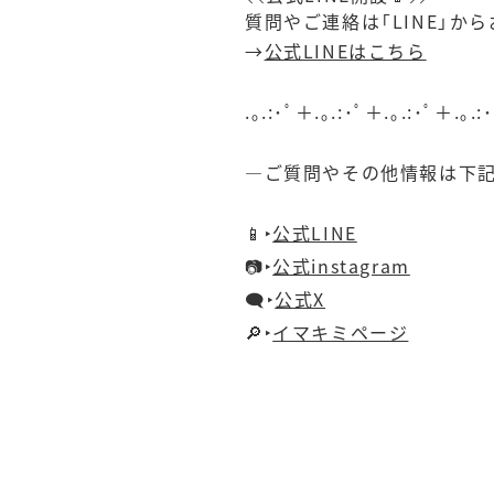
質問やご連絡は「LINE」か
→
公式LINEはこちら
.｡.:･ﾟ＋.｡.:･ﾟ＋.｡.:･ﾟ＋.｡.:
—ご質問やその他情報は下
📱‣
公式LINE
📷‣
公式instagram
🗨️‣
公式X
🔎‣
イマキミページ