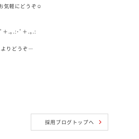
らお気軽にどうぞ☺️
･ﾟ＋.｡.:･ﾟ＋.｡.:
記よりどうぞ—
採用ブログトップへ