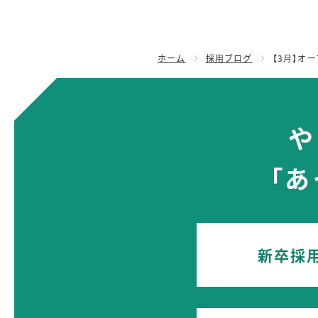
ホーム
採用ブログ
【3月】オ
や
「
新卒採