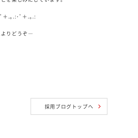
･ﾟ＋.｡.:･ﾟ＋.｡.:
記よりどうぞ—
採用ブログトップへ