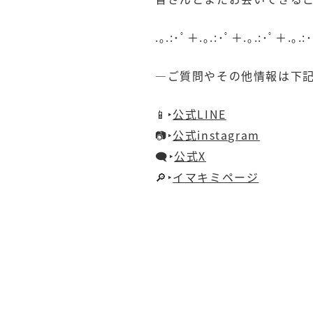
.｡.:･ﾟ＋.｡.:･ﾟ＋.｡.:･ﾟ＋.｡.:
—ご質問やその他情報は下
📱‣
公式LINE
📷‣
公式instagram
🗨️‣
公式X
🔎‣
イマキミページ