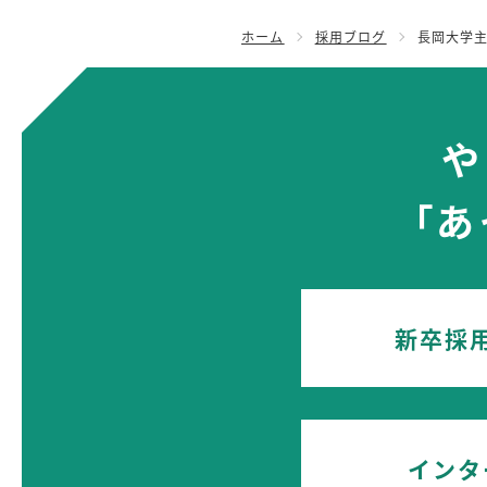
ホーム
採用ブログ
長岡大学
や
「
新卒採
インタ