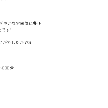
かな雰囲気に🗣️🌟
です！
かがでしたか？🎲
♀️💭